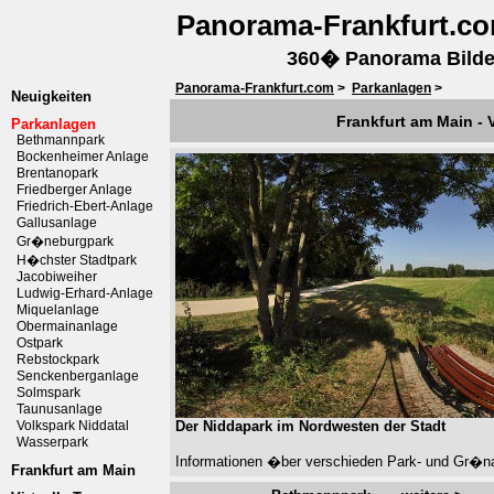
Panorama-Frankfurt.c
360� Panorama Bilder
Panorama-Frankfurt.com
>
Parkanlagen
>
Neuigkeiten
Frankfurt am Main - 
Parkanlagen
Bethmannpark
Bockenheimer Anlage
Brentanopark
Friedberger Anlage
Friedrich-Ebert-Anlage
Gallusanlage
Gr�neburgpark
H�chster Stadtpark
Jacobiweiher
Ludwig-Erhard-Anlage
Miquelanlage
Obermainanlage
Ostpark
Rebstockpark
Senckenberganlage
Solmspark
Taunusanlage
Volkspark Niddatal
Der Niddapark im Nordwesten der Stadt
Wasserpark
Informationen �ber verschieden Park- und Gr�na
Frankfurt am Main