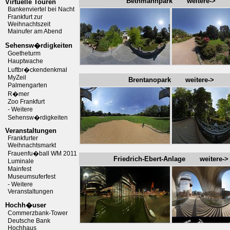
Bethmannpark weitere->
Virtuelle Touren
Bankenviertel bei Nacht
Frankfurt zur
Weihnachtszeit
Mainufer am Abend
Sehensw�rdigkeiten
Goetheturm
Hauptwache
Luftbr�ckendenkmal
MyZeil
Brentanopark weitere->
Palmengarten
R�mer
Zoo Frankfurt
- Weitere
Sehensw�rdigkeiten
Veranstaltungen
Frankfurter
Weihnachtsmarkt
Frauenfu�ball WM 2011
Friedrich-Ebert-Anlage weitere->
Luminale
Mainfest
Museumsuferfest
- Weitere
Veranstaltungen
Hochh�user
Commerzbank-Tower
Deutsche Bank
Hochhaus