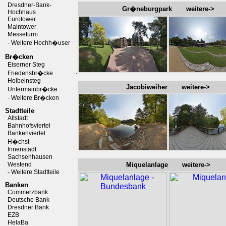
Dresdner-Bank-
Gr�neburgpark weitere->
Hochhaus
Eurotower
Maintower
Messeturm
- Weitere Hochh�user
Br�cken
Eiserner Steg
.
Friedensbr�cke
Holbeinsteg
Jacobiweiher weitere->
Untermainbr�cke
- Weitere Br�cken
Stadtteile
Altstadt
Bahnhofsviertel
Bankenviertel
H�chst
Innenstadt
Sachsenhausen
Westend
Miquelanlage weitere->
- Weitere Stadtteile
Banken
Commerzbank
Deutsche Bank
Dresdner Bank
EZB
HelaBa