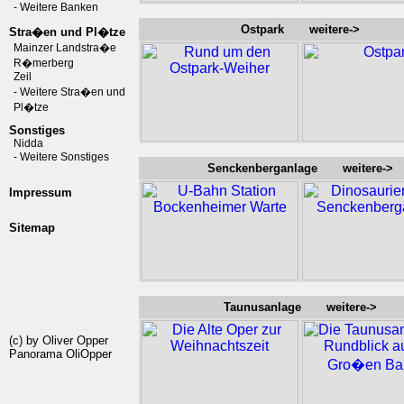
- Weitere Banken
Ostpark weitere->
Stra�en und Pl�tze
Mainzer Landstra�e
R�merberg
Zeil
- Weitere Stra�en und
Pl�tze
Sonstiges
Nidda
- Weitere Sonstiges
Senckenberganlage weitere->
Impressum
Sitemap
Taunusanlage weitere->
(c) by Oliver Opper
Panorama OliOpper