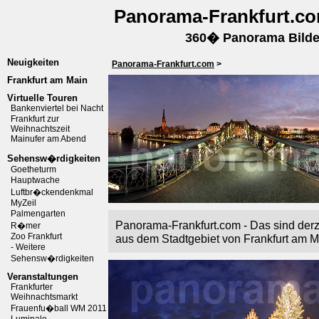
Panorama-Frankfurt.c
360� Panorama Bilder
Neuigkeiten
Panorama-Frankfurt.com
>
Frankfurt am Main
Virtuelle Touren
Bankenviertel bei Nacht
Frankfurt zur
Weihnachtszeit
Mainufer am Abend
Sehensw�rdigkeiten
Goetheturm
Hauptwache
Luftbr�ckendenkmal
MyZeil
Palmengarten
Panorama-Frankfurt.com - Das sind der
R�mer
Zoo Frankfurt
aus dem Stadtgebiet von Frankfurt am
- Weitere
Sehensw�rdigkeiten
Veranstaltungen
Frankfurter
Weihnachtsmarkt
Frauenfu�ball WM 2011