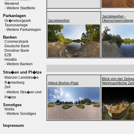
Westend
- Weitere Stadtteile
Parkanlagen
Jacobiweiher -
Gr�neburgpark
Jacobiweiher
Oberschweinstiege
Taunusanlage
- Weitere Parkanlagen
Banken
Commerzbank
Deutsche Bank
Dresdner Bank
EZB
HelaBa
- Weitere Banken
Stra�en und Pl�tze
Mainzer Landstra�e
Blick von der Zeilga
R�merberg
Alfred-Brehm-Platz
Weihnachtliche Zeil
Zeil
- Weitere Stra�en und
Pl�tze
Sonstiges
Nidda
- Weitere Sonstiges
Impressum