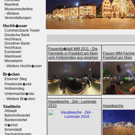
Luminale
Mainfest
Museumsuferfest
- Weitere
Veranstaltungen
Hochh�user
Commerzbank-Tower
Deutsche Bank
Hochhaus
Dresdner-Bank-
Hochhaus
Frauenfu�ball WM 2011 - Die
Eurotower
Fanmeile in Frankfurt am Main
Frauen-WM-Fanmeil
Maintower
vom Holbeinsteg aus gesehen
Frankfurt am Main
Messeturm
- Weitere Hochh�user
Br�cken
Eiserner Steg
Friedensbr�cke
Holbeinsteg
Untermainbr�cke
- Weitere Br�cken
Hauptwache - Zeil - Luminale
2010
Hauptwache
Stadtteile
Altstadt
Bahnhofsviertel
Bankenviertel
H�chst
Innenstadt
Sachsenhausen