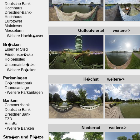
Deutsche Bank
Hochhaus
Dresdner-Bank-
Hochhaus
Eurotower
Maintower
Gutleutviertel weitere->
Messeturm
- Weitere Hochh�user
Br�cken
Eiserner Steg
Friedensbr�cke
.
Holbeinsteg
Untermainbr�cke
- Weitere Br�cken
Parkanlagen
H�chst weitere->
Gr�neburgpark
Taunusanlage
- Weitere Parkanlagen
Banken
Commerzbank
Deutsche Bank
Dresdner Bank
EZB
HelaBa
Niederrad weitere->
- Weitere Banken
Stra�en und Pl�tze