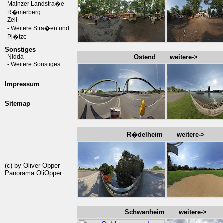
Mainzer Landstra�e
R�merberg
Zeil
- Weitere Stra�en und
Pl�tze
Sonstiges
Nidda
Ostend weitere->
- Weitere Sonstiges
Impressum
Sitemap
R�delheim weitere->
(c) by Oliver Opper
Panorama OliOpper
Schwanheim weitere->