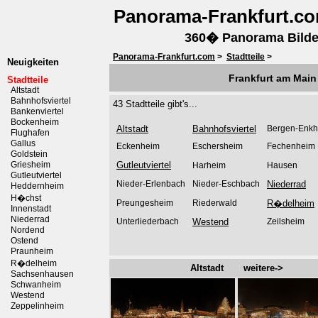
Panorama-Frankfurt.c
360� Panorama Bilder
Panorama-Frankfurt.com
>
Stadtteile
>
Neuigkeiten
Frankfurt am Main 
Stadtteile
Altstadt
Bahnhofsviertel
43 Stadtteile gibt's...
Bankenviertel
Bockenheim
Altstadt
Bahnhofsviertel
Bergen-Enk
Flughafen
Gallus
Eckenheim
Eschersheim
Fechenheim
Goldstein
Griesheim
Gutleutviertel
Harheim
Hausen
Gutleutviertel
Nieder-Erlenbach
Nieder-Eschbach
Niederrad
Heddernheim
H�chst
Preungesheim
Riederwald
R�delheim
Innenstadt
Niederrad
Unterliederbach
Westend
Zeilsheim
Nordend
Ostend
Praunheim
R�delheim
Altstadt weitere->
Sachsenhausen
Schwanheim
Westend
Zeppelinheim