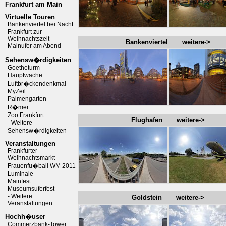
Frankfurt am Main
Virtuelle Touren
Bankenviertel bei Nacht
Frankfurt zur
Weihnachtszeit
Bankenviertel weitere->
Mainufer am Abend
Sehensw�rdigkeiten
Goetheturm
Hauptwache
Luftbr�ckendenkmal
MyZeil
Palmengarten
R�mer
Zoo Frankfurt
Flughafen weitere->
- Weitere
Sehensw�rdigkeiten
Veranstaltungen
Frankfurter
Weihnachtsmarkt
Frauenfu�ball WM 2011
Luminale
Mainfest
Museumsuferfest
- Weitere
Goldstein weitere->
Veranstaltungen
Hochh�user
Commerzbank-Tower