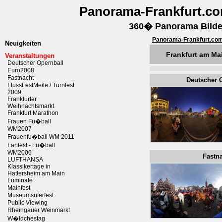
Panorama-Frankfurt.c
360� Panorama Bilder
Panorama-Frankfurt.co
Neuigkeiten
Frankfurt am Mai
Veranstaltungen
Deutscher Opernball
Euro2008
Fastnacht
Deutscher
FlussFestMeile / Turnfest
2009
Frankfurter
Weihnachtsmarkt
Frankfurt Marathon
Frauen Fu�ball
WM2007
Frauenfu�ball WM 2011
Fanfest - Fu�ball
WM2006
Fastn
LUFTHANSA
Klassikertage in
Hattersheim am Main
Luminale
Mainfest
Museumsuferfest
Public Viewing
Rheingauer Weinmarkt
W�ldchestag