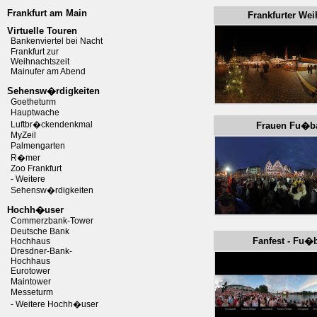
Frankfurt am Main
Frankfurter W
Virtuelle Touren
Bankenviertel bei Nacht
Frankfurt zur
Weihnachtszeit
Mainufer am Abend
Sehensw�rdigkeiten
Goetheturm
Hauptwache
Luftbr�ckendenkmal
Frauen Fu�b
MyZeil
Palmengarten
R�mer
Zoo Frankfurt
- Weitere
Sehensw�rdigkeiten
Hochh�user
Commerzbank-Tower
Deutsche Bank
Fanfest - Fu
Hochhaus
Dresdner-Bank-
Hochhaus
Eurotower
Maintower
Messeturm
- Weitere Hochh�user