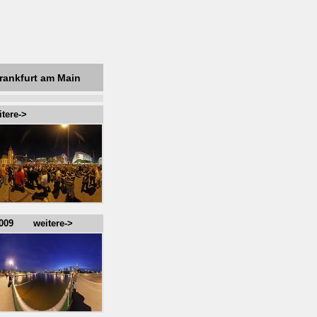
Frankfurt am Main
ere->
t 2009 weitere->