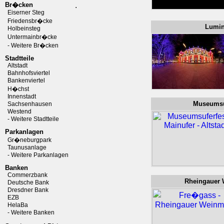
Br�cken
.
Eiserner Steg
Friedensbr�cke
Lumi
Holbeinsteg
Untermainbr�cke
- Weitere Br�cken
Stadtteile
Altstadt
Bahnhofsviertel
Bankenviertel
H�chst
Innenstadt
Museumsu
Sachsenhausen
Westend
- Weitere Stadtteile
Parkanlagen
Gr�neburgpark
Taunusanlage
- Weitere Parkanlagen
Banken
Commerzbank
Rheingauer
Deutsche Bank
Dresdner Bank
EZB
HelaBa
- Weitere Banken