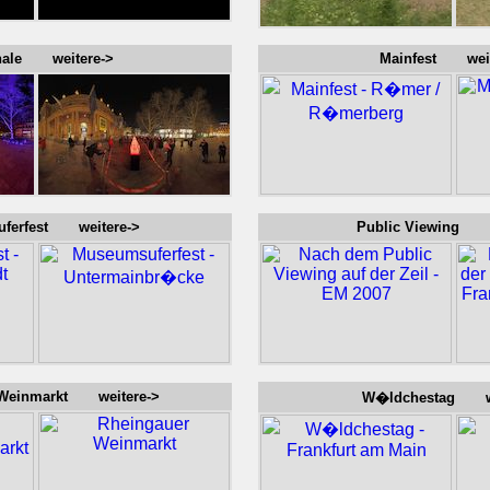
nale weitere->
Mainfest weit
ferfest weitere->
Public Viewing w
 Weinmarkt weitere->
W�ldchestag we