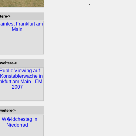
.
ere->
eitere->
itere->