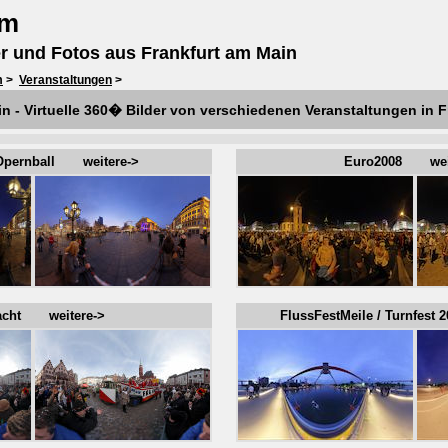
om
 und Fotos aus Frankfurt am Main
m
>
Veranstaltungen
>
n - Virtuelle 360� Bilder von verschiedenen Veranstaltungen in 
 Opernball weitere->
Euro2008 weit
acht weitere->
FlussFestMeile / Turnfes