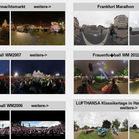
eihnachtsmarkt weitere->
Frankfurt Marathon
all WM2007 weitere->
Frauenfu�ball WM 20
LUFTHANSA Klassikertage in 
�ball WM2006 weitere->
weitere->